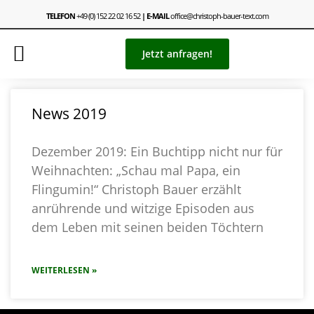
TELEFON
+49 (0) 152 22 02 16 52
| E-MAIL
office@christoph-bauer-text.com
Jetzt anfragen!
News 2019
Dezember 2019: Ein Buchtipp nicht nur für
Weihnachten: „Schau mal Papa, ein
Flingumin!“ Christoph Bauer erzählt
anrührende und witzige Episoden aus
dem Leben mit seinen beiden Töchtern
WEITERLESEN »