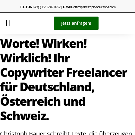
TELEFON
+49 (0) 152 22 02 16 52
| E-MAIL
office@christoph-bauer-text.com
Jetzt anfragen!
Worte! Wirken!
Wirklich! Ihr
Copywriter Freelancer
für Deutschland,
Österreich und
Schweiz.
Christoph Bauer schreibt Texte, die überzeugen.