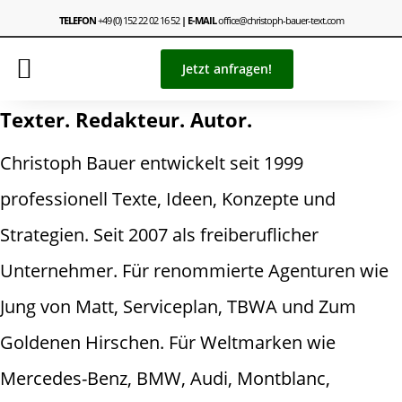
TELEFON
+49 (0) 152 22 02 16 52
| E-MAIL
office@christoph-bauer-text.com
Jetzt anfragen!
Texter. Redakteur. Autor.
Christoph Bauer entwickelt seit 1999
professionell Texte, Ideen, Konzepte und
Strategien. Seit 2007 als freiberuflicher
Unternehmer. Für renommierte Agenturen wie
Jung von Matt, Serviceplan, TBWA und Zum
Goldenen Hirschen. Für Weltmarken wie
Mercedes-Benz, BMW, Audi, Montblanc,