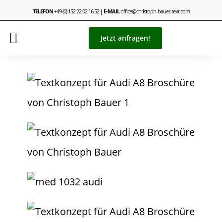
TELEFON
+49 (0) 152 22 02 16 52
| E-MAIL
office@christoph-bauer-text.com
Jetzt anfragen!