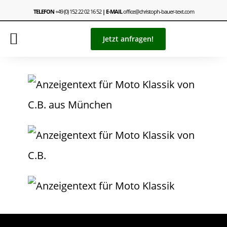
TELEFON
+49 (0) 152 22 02 16 52
| E-MAIL
office@christoph-bauer-text.com
Jetzt anfragen!