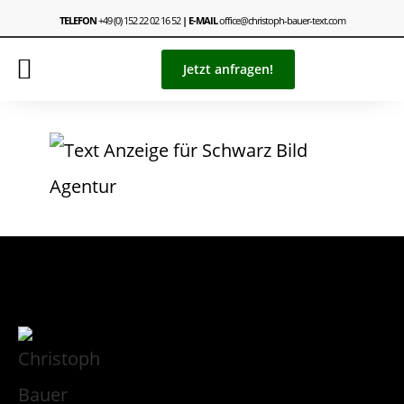
TELEFON
+49 (0) 152 22 02 16 52
| E-MAIL
office@christoph-bauer-text.com
Jetzt anfragen!