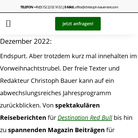
TELEFON
+49 (0) 152 22 02 16 52
| E-MAIL
office@christoph-bauer-text.com
Jetzt anfragen!
Dezember 2022:
Endspurt. Aber trotzdem kurz mal innehalten im
Vorweihnachtstrubel. Der freie Texter und
Redakteur Christoph Bauer kann auf ein
abwechslungsreiches Jahresprogramm
zurückblicken. Von
spektakulären
Reiseberichten
für
Destination Red Bull
bis hin
zu
spannenden Magazin Beiträgen
für