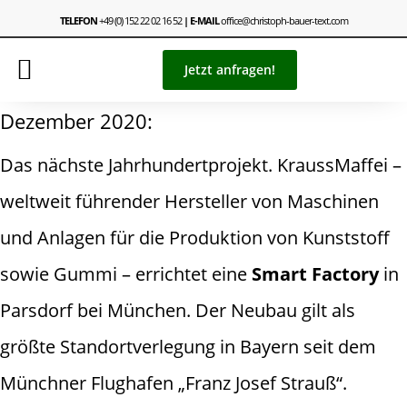
TELEFON
+49 (0) 152 22 02 16 52
| E-MAIL
office@christoph-bauer-text.com
Jetzt anfragen!
Dezember 2020:
Das nächste Jahrhundertprojekt. KraussMaffei –
weltweit führender Hersteller von Maschinen
und Anlagen für die Produktion von Kunststoff
sowie Gummi – errichtet eine
Smart Factory
in
Parsdorf bei München. Der Neubau gilt als
größte Standortverlegung in Bayern seit dem
Münchner Flughafen „Franz Josef Strauß“.